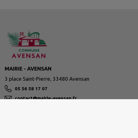
MAIRIE - AVENSAN
3 place Saint-Pierre, 33480 Avensan
05 56 58 17 07
contact@mairie-avensan.fr
M'Y RENDRE
www.avensan.fr/