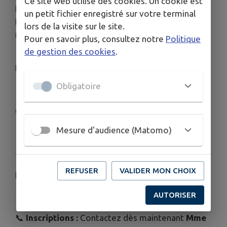
Ce site web utilise des cookies. Un cookie est
Envie de chiner, de dénicher des pépites ou de
un petit fichier enregistré sur votre terminal
faire de la place chez vous ? Rejoignez-nous pour
lors de la visite sur le site.
notre grand vide-grenier à
Saint-Raphaël
!
Pour en savoir plus, consultez notre
Politique
de gestion des cookies
.
📅
Quand ?
Le week-end du
18 et 19 juillet
à
l'occasion de la
Fête de Saint-Raphaël
Obligatoire
⏰
Horaires :
De 9h à 18h 📍
Où ?
À la Chapelle de Saint-Raphaël, à Avensan
Mesure d'audience (Matomo)
✨ Vous souhaitez exposer ?
REFUSER
VALIDER MON CHOIX
Le tarif est de
3,50 € par mètre linéaire
.
AUTORISER
📞
Inscriptions :
Contactez dès maintenant
Mme