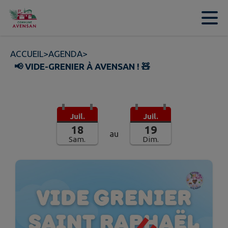
Contenu
Menu
Recherche
Pied de page
ACCUEIL
>
AGENDA
>
📢 VIDE-GRENIER À AVENSAN ! 🧸
Juil.
Juil.
18
19
au
Sam.
Dim.