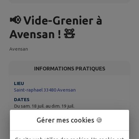
📢 Vide-Grenier à
Avensan ! 🧸
Avensan
INFORMATIONS PRATIQUES
LIEU
Saint-raphael 33480 Avensan
DATES
Du sam. 18 juil. au dim. 19 juil.
ORGANISÉ PAR
Gérer mes cookies 🍪
Comité des fêtes