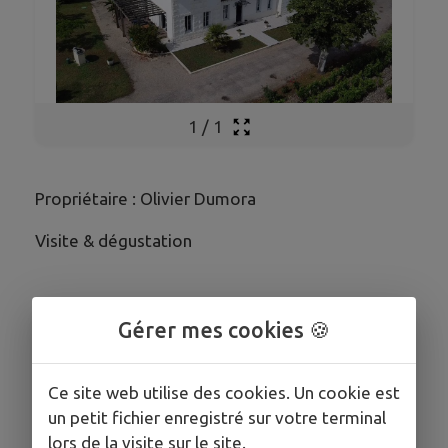
1
/
1
Propriétaire : Olivier Dumora
Visite & dégustation
Gérer mes cookies 🍪
COORDONNÉES
5 chemin de Semonlon, Avensan
Ce site web utilise des cookies. Un cookie est
vignoblesdumora@gmail.com
un petit fichier enregistré sur votre terminal
0611682740
lors de la visite sur le site.