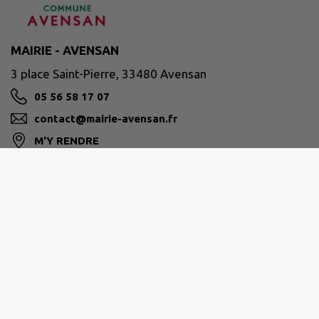
MAIRIE - AVENSAN
3 place Saint-Pierre, 33480 Avensan
05 56 58 17 07
contact@mairie-avensan.fr
M'Y RENDRE
www.avensan.fr/
Horaires d'ouverture :
Du Lundi au Jeudi : ouvert de 09h00 à 12h30 et de
13h30 à 17h00.