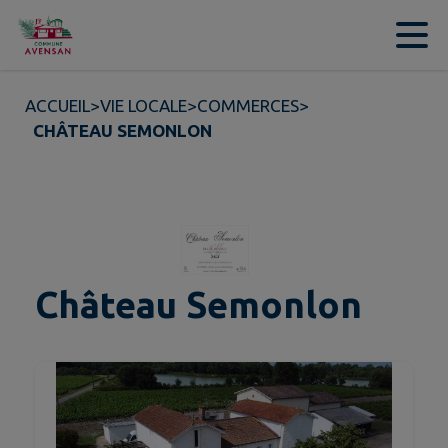
Contenu
Menu
Recherche
Pied de page
ACCUEIL
>
VIE LOCALE
>
COMMERCES
>
CHÂTEAU SEMONLON
Château Semonlon