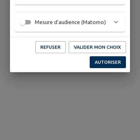
Mesure d'audience (Matomo)
COORDONNÉES
17 Rue Raymond Sabourdy 33480 AVENSAN
ac.secindep@gmail.com
REFUSER
VALIDER MON CHOIX
www.ac-secretariat.com
AUTORISER
06.82.35.93.02