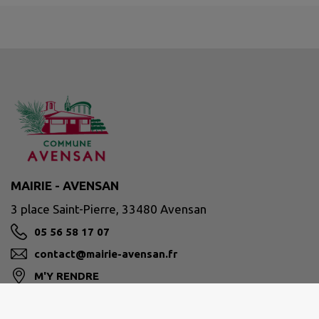
MAIRIE - AVENSAN
3 place Saint-Pierre, 33480 Avensan
05 56 58 17 07
contact@mairie-avensan.fr
M'Y RENDRE
www.avensan.fr/