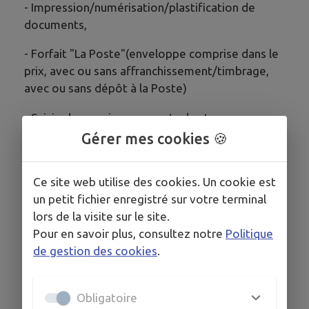
- Impression/numérisation/plastification de
documents,
- Forfait "La Poste"(enveloppe comprise dans le
prix, avec ou sans affranchissement/timbrage,
avec ou sans dépôt à la Poste)
- Saisie de courriers, rapports de stages,
mémoires...
Gérer mes cookies 🍪
​​- Retranscription de dictées vocales​​
Ce site web utilise des cookies. Un cookie est
- Relance d'impayés (par appels ou courriers)
un petit fichier enregistré sur votre terminal
lors de la visite sur le site.
​- Réalisation de devis et factures​​
Pour en savoir plus, consultez notre
Politique
de gestion des cookies
.
- Gestion des mails​
(Cette liste n'est pas exhaustive. N'hésitez pas à
me consulter pour d'autres besoins spécifiques)
Obligatoire