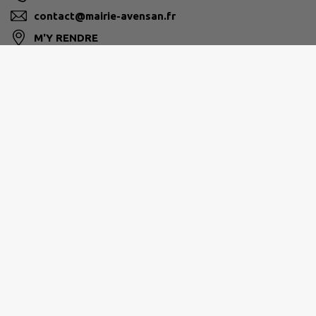
contact@mairie-avensan.fr
M'Y RENDRE
www.avensan.fr/
Horaires d'ouverture :
Du Lundi au Jeudi : ouvert de 09h00 à 12h30 et de
13h30 à 17h00.
Vendredi : Exclusivement sur rendez-vous.
Samedi : Fermé
Dimanche : Fermé