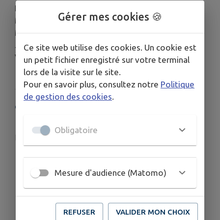
Lundi : 9h-12h30 / 14h-18h
Gérer mes cookies 🍪
Mardi : 9h-12h30
Mercredi : 9h-12h30 / 14h-17h30
Jeudi : 14h - 18h
Ce site web utilise des cookies. Un cookie est
Vendredi : 9h-12h30 / 14h-17h30
un petit fichier enregistré sur votre terminal
lors de la visite sur le site.
Pour en savoir plus, consultez notre
Politique
de gestion des cookies
.
COORDONNÉES
30 Route de Castelnau, Avensan
Obligatoire
lesgalips@medullienne.fr
05.56.58.26.24
06.27.59.76.75
Mesure d'audience (Matomo)
REFUSER
VALIDER MON CHOIX