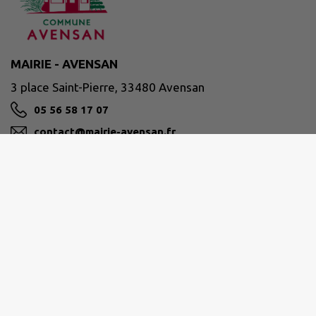
MAIRIE - AVENSAN
3 place Saint-Pierre, 33480 Avensan
05 56 58 17 07
contact@mairie-avensan.fr
M'Y RENDRE
www.avensan.fr/
Horaires d'ouverture :
Du Lundi au Jeudi : ouvert de 09h00 à 12h30 et de