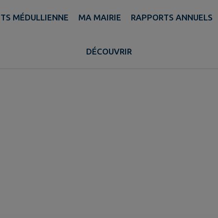
ETS MÉDULLIENNE
MA MAIRIE
RAPPORTS ANNUELS
Cabinet Masseurs-Kiné
DÉCOUVRIR