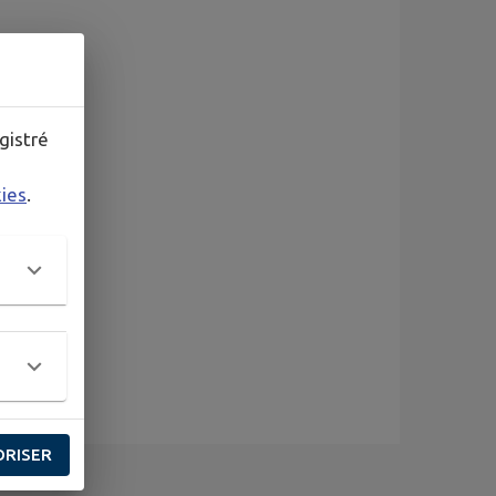
gistré
kies
.
ORISER