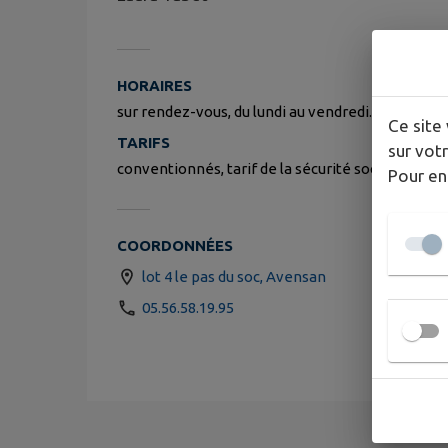
HORAIRES
sur rendez-vous, du lundi au vendredi.
Ce site 
TARIFS
sur votr
conventionnés, tarif de la sécurité sociale, sa
Pour en
COORDONNÉES
lot 4 le pas du soc, Avensan
05.56.58.19.95