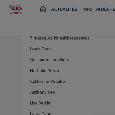
Contenu
Menu
Recherche
Pied de page
ACTUALITÉS
INFO TRI DÉCH
7 masseurs-kinésithérapeutes :
Louis Couzi
Guillaume Larzillière
Nathalie Peron
Catherine Piraube
Anthony Rey
Lisa Settini
Laura Tabet