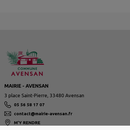
MAIRIE - AVENSAN
3 place Saint-Pierre, 33480 Avensan
05 56 58 17 07
contact@mairie-avensan.fr
M'Y RENDRE