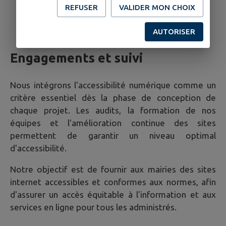
Intégration des retours d'expérience des
REFUSER
VALIDER MON CHOIX
utilisateurs pour améliorer l'ergonomie et
l'accessibilité des sites.
AUTORISER
Engagements et suivi
Nous intégrons l'accessibilité numérique comme un
critère essentiel dès la phase de conception de
chaque projet. Les audits, la formation de nos
équipes et l'amélioration continue des sites
permettent de garantir un niveau optimal
d'accessibilité.
Notre objectif est de fournir aux mairies des sites
internet accessibles et conformes aux normes, afin
d'assurer un accès équitable à l'information et aux
services en ligne pour tous les administrés.