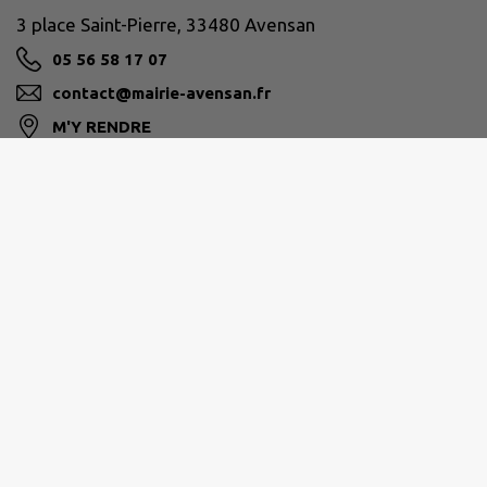
3 place Saint-Pierre, 33480 Avensan
05 56 58 17 07
contact@mairie-avensan.fr
M'Y RENDRE
www.avensan.fr/
Horaires d'ouverture :
Du Lundi au Jeudi : ouvert de 09h00 à 12h30 et de
13h30 à 17h00.
Vendredi : Exclusivement sur rendez-vous.
Samedi : Fermé